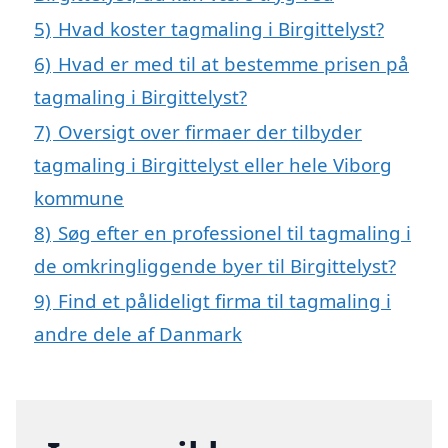
5)
Hvad koster tagmaling i Birgittelyst?
6)
Hvad er med til at bestemme prisen på
tagmaling i Birgittelyst?
7)
Oversigt over firmaer der tilbyder
tagmaling i Birgittelyst eller hele Viborg
kommune
8)
Søg efter en professionel til tagmaling i
de omkringliggende byer til Birgittelyst?
9)
Find et pålideligt firma til tagmaling i
andre dele af Danmark