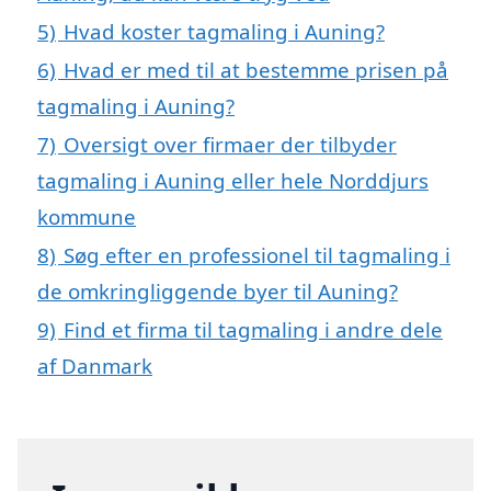
5)
Hvad koster tagmaling i Auning?
6)
Hvad er med til at bestemme prisen på
tagmaling i Auning?
7)
Oversigt over firmaer der tilbyder
tagmaling i Auning eller hele Norddjurs
kommune
8)
Søg efter en professionel til tagmaling i
de omkringliggende byer til Auning?
9)
Find et firma til tagmaling i andre dele
af Danmark