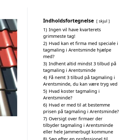
Indholdsfortegnelse
skjul
1)
Ingen vil have kvarterets
grimmeste tag!
2)
Hvad kan et firma med speciale i
tagmaling i Arentsminde hjælpe
med?
3)
Indhent altid mindst 3 tilbud på
tagmaling i Arentsminde
4)
Få nemt 3 tilbud på tagmaling i
Arentsminde, du kan være tryg ved
5)
Hvad koster tagmaling i
Arentsminde?
6)
Hvad er med til at bestemme
prisen på tagmaling i Arentsminde?
7)
Oversigt over firmaer der
tilbyder tagmaling i Arentsminde
eller hele Jammerbugt kommune
8)
Søg efter en professionel til