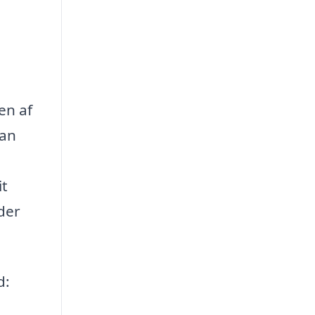
en af
kan
it
 der
d: