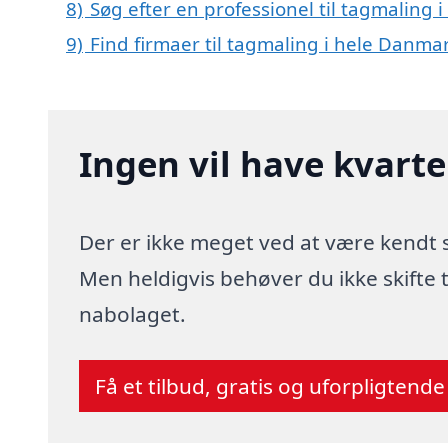
8)
Søg efter en professionel til tagmaling
9)
Find firmaer til tagmaling i hele Danma
Ingen vil have kvart
Der er ikke meget ved at være kendt
Men heldigvis behøver du ikke skifte
nabolaget.
Få et tilbud, gratis og uforpligtende