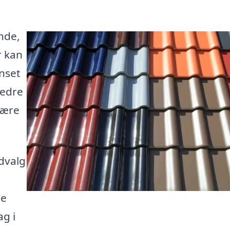
nde,
r kan
anset
bedre
være
udvalg
te
ag i