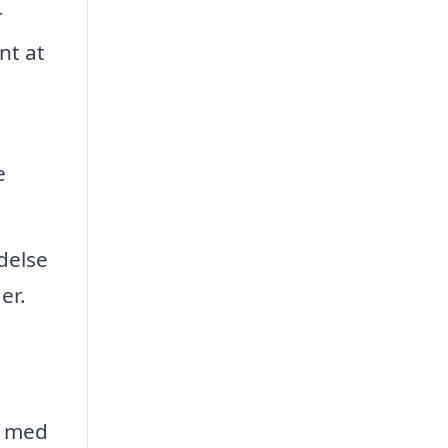
r
nt at
e
delse
er.
t med