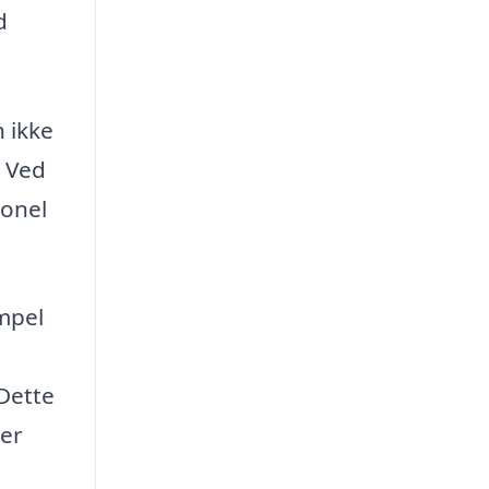
d
 ikke
. Ved
ionel
impel
 Dette
der