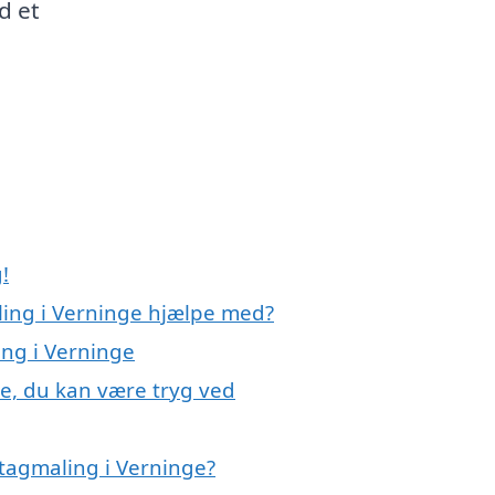
d et
!
ling i Verninge hjælpe med?
ing i Verninge
ge, du kan være tryg ved
tagmaling i Verninge?