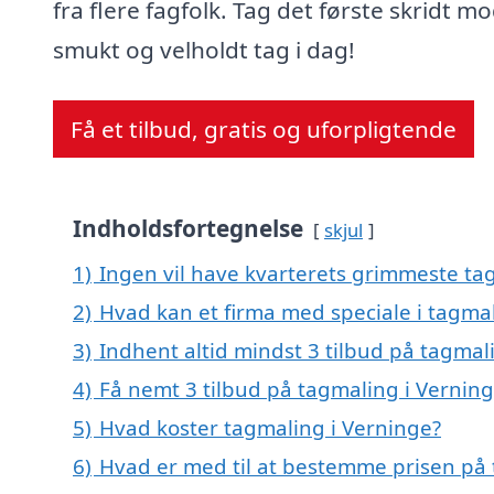
fra flere fagfolk. Tag det første skridt mo
smukt og velholdt tag i dag!
Få et tilbud, gratis og uforpligtende
Indholdsfortegnelse
skjul
1)
Ingen vil have kvarterets grimmeste tag
2)
Hvad kan et firma med speciale i tagma
3)
Indhent altid mindst 3 tilbud på tagmal
4)
Få nemt 3 tilbud på tagmaling i Vernin
5)
Hvad koster tagmaling i Verninge?
6)
Hvad er med til at bestemme prisen på 