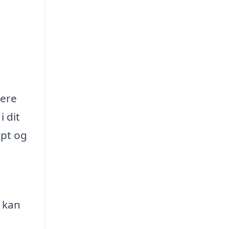
tere
i dit
rpt og
e kan