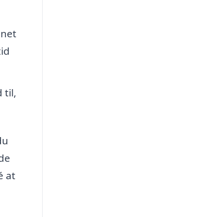
gnet
tid
til,
du
jde
é at