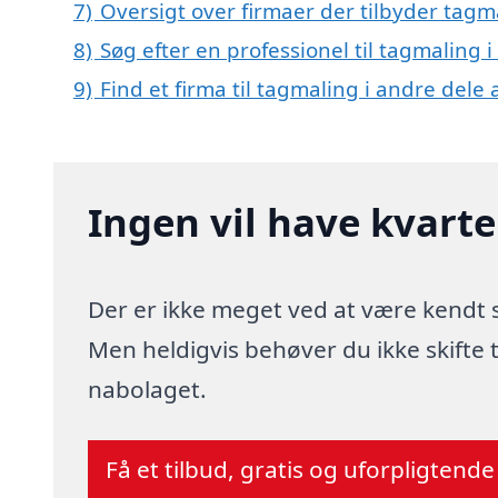
7)
Oversigt over firmaer der tilbyder tag
8)
Søg efter en professionel til tagmaling 
9)
Find et firma til tagmaling i andre dele
Ingen vil have kvart
Der er ikke meget ved at være kendt
Men heldigvis behøver du ikke skifte
nabolaget.
Få et tilbud, gratis og uforpligtende