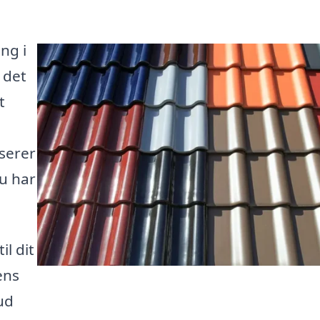
ng i
 det
t
iserer
du har
il dit
ens
ud