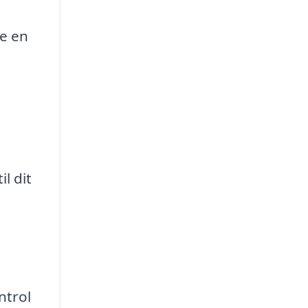
e en
l dit
ntrol