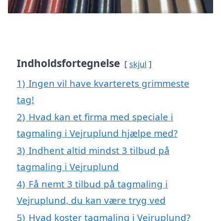
Indholdsfortegnelse
skjul
1)
Ingen vil have kvarterets grimmeste
tag!
2)
Hvad kan et firma med speciale i
tagmaling i Vejruplund hjælpe med?
3)
Indhent altid mindst 3 tilbud på
tagmaling i Vejruplund
4)
Få nemt 3 tilbud på tagmaling i
Vejruplund, du kan være tryg ved
5)
Hvad koster tagmaling i Vejruplund?