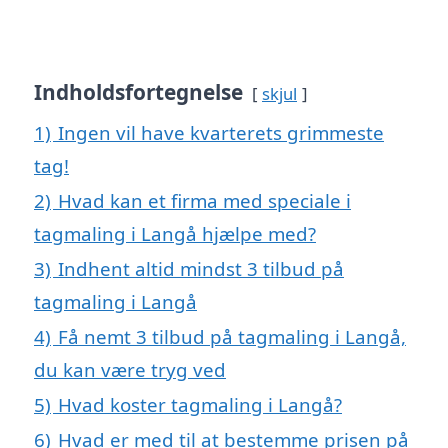
Indholdsfortegnelse
skjul
1)
Ingen vil have kvarterets grimmeste
tag!
2)
Hvad kan et firma med speciale i
tagmaling i Langå hjælpe med?
3)
Indhent altid mindst 3 tilbud på
tagmaling i Langå
4)
Få nemt 3 tilbud på tagmaling i Langå,
du kan være tryg ved
5)
Hvad koster tagmaling i Langå?
6)
Hvad er med til at bestemme prisen på