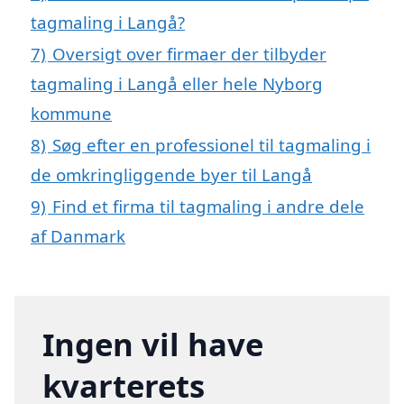
tagmaling i Langå?
7)
Oversigt over firmaer der tilbyder
tagmaling i Langå eller hele Nyborg
kommune
8)
Søg efter en professionel til tagmaling i
de omkringliggende byer til Langå
9)
Find et firma til tagmaling i andre dele
af Danmark
Ingen vil have
kvarterets