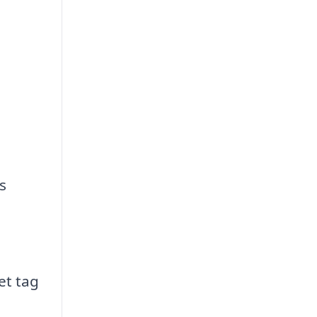
s
et tag