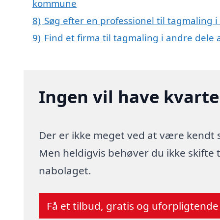
kommune
8)
Søg efter en professionel til tagmaling
9)
Find et firma til tagmaling i andre dele
Ingen vil have kvart
Der er ikke meget ved at være kendt
Men heldigvis behøver du ikke skifte
nabolaget.
Få et tilbud, gratis og uforpligtende