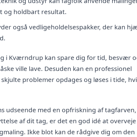
eknik og udstyr kan fagfolk anvende malinge
ot og holdbart resultat.
der også vedligeholdelsespakker, der kan hj
d.
ing i Kværndrup kan spare dig for tid, besvær 
måske ville lave. Desuden kan en professionel
 skjulte problemer opdages og løses i tide, hvi
ms udseende med en opfriskning af tagfarven, 
else af dit tag, er det en god idé at overveje
tagmaling. Ikke blot kan de rådgive dig om den