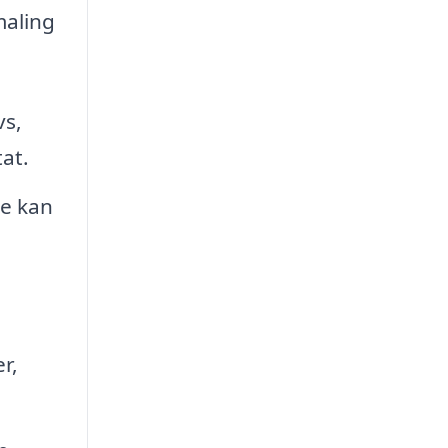
maling
vs,
at.
ne kan
r,