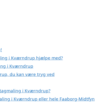
!
aling i Kværndrup hjælpe med?
ling i Kværndrup
rup, du kan være tryg ved
 tagmaling i Kværndrup?
maling i Kværndrup eller hele Faaborg-Midtfyn