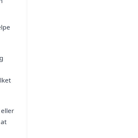
n
ælpe
og
lket
eller
 at