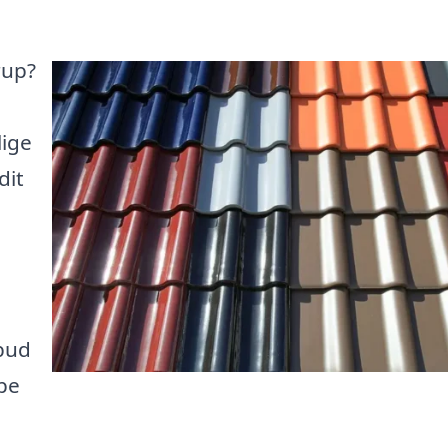
rup?
lige
dit
lbud
pe