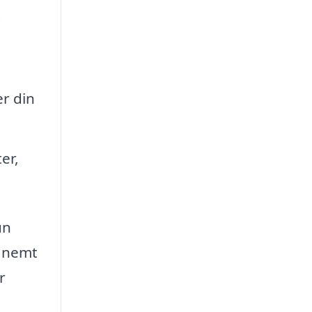
t
r din
er,
un
u nemt
r