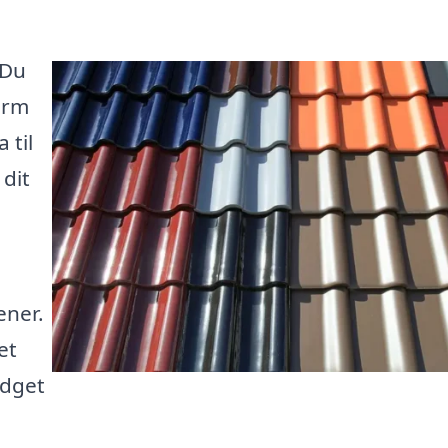
 Du
orm
 til
 dit
ener.
et
udget