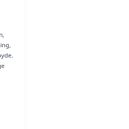
m,
ing,
byde.
ge