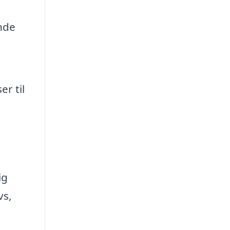
ende
r til
ig
vs,