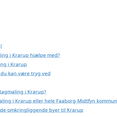
!
ling i Krarup hjælpe med?
ing i Krarup
, du kan være tryg ved
tagmaling i Krarup?
maling i Krarup eller hele Faaborg-Midtfyn kommu
i de omkringliggende byer til Krarup