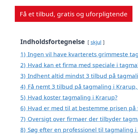
Få et tilbud, gratis og uforpligtende
Indholdsfortegnelse
skjul
1)
Ingen vil have kvarterets grimmeste tag
2)
Hvad kan et firma med speciale i tagma
3)
Indhent altid mindst 3 tilbud på tagmal
4)
Få nemt 3 tilbud på tagmaling i Krarup
5)
Hvad koster tagmaling i Krarup?
6)
Hvad er med til at bestemme prisen på 
7)
Oversigt over firmaer der tilbyder tag
8)
Søg efter en professionel til tagmaling 